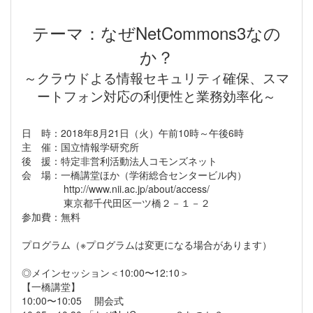
テーマ：なぜNetCommons3なの
か？
～クラウドよる情報セキュリティ確保、スマ
ートフォン対応の利便性と業務効率化～
日 時：2018年8月21日（火）午前10時～午後6時
主 催：国立情報学研究所
後 援：特定非営利活動法人コモンズネット
会 場：一橋講堂ほか（学術総合センタービル内）
http://www.nii.ac.jp/about/access/
東京都千代田区一ツ橋２－１－２
参加費：無料
プログラム（※プログラムは変更になる場合があります）
◎メインセッション＜10:00〜12:10＞
【一橋講堂】
10:00〜10:05 開会式