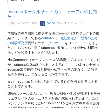
edumapポータルサイトのリニューアルのお知
らせ
投稿日時 : 2021/08/09
norico
カテゴリ:
ニュース
学校等の教育機関に提供するNetCommonsプロジェクトの後
継プロジェクトである
edumap
（
一般社団法人 教育のため
の科学研究所
提供）の
ポータルサイト
をリニューアルしまし
た。こちらから、現在edumapに参加している学校の利用状
況などを閲覧することができます。
NetCommonsはオープンソースCMS提供プロジェクトでした
が、edumapはSaaSであることを活かし、このように全国の
edumap加盟校の情報を校種や私立・公立の別なく、緊急情
報等を共有し、つながることができます。
また、edumapを上手に活用している他の学校を参考にする
こともできます。
GIGAスクール導入により、教育委員会や学校が管理する学校
ウェブサイトのセキュリティ対策が求められています。既に
メンテナンスを終えたNetCommonsをご利用の教育委員会お
よび学校におかれましては、edumapへの移行をぜひともご