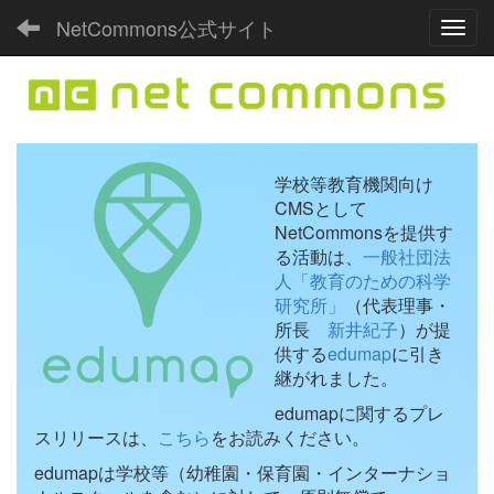
NetCommons公式サイト
Toggl
学校等教育機関向け
CMSとして
NetCommonsを提供す
る活動は、
一般社団法
人「教育のための科学
研究所」
（代表理事・
所長
新井紀子
）が提
供する
edumap
に引き
継がれました。
edumapに関するプレ
スリリースは、
こちら
をお読みください。
edumapは学校等（幼稚園・保育園・インターナショ