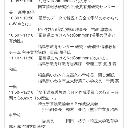
10:05〜10:30 「なぜNetCommons３なのか？」
国立情報学研究所 社会共有知研究センター
長 新井 紀子
10:30〜10:50 「最新のデータで解説！安全で手間のかからな
いWebとは」
PHP技術者認定機構 理事長 吉政 忠志氏
10:50〜11:10 「福島県におけるNetCommons活用の歴史と
有効性」
福島県教育センター 研究・研修部 情報教育
チーム 主任実習講師 目黒 朋子氏
11:10〜11:50 「福島県におけるNetCommons3のいま」
福島県教育庁教育総務課 管理主事 渡辺 義
和氏
福島県いわき市立高久小学校長 関 忠昭氏
福島県いわき市立大野第二小学校長 千葉 英
一氏
11:50〜12:10 「埼玉県養護教諭会ＨＰ作成委員会の取組～時
間と心のゆとりの産生 ～」
埼玉県養護教諭会ＨＰ作成委員会
担当副会長 樫村 亜也（熊谷市立妻沼西
中学校）
委員長 岡田 将子（埼玉大学教育学
部附属特別支援学校）