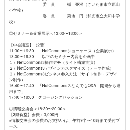
委 員 楯 亜澄（さいたま市立原山
小学校）
委 員 菊地 円（和光市立大和中学
校）
◎セミナー＆企業展示＜13:00〜18:00＞
【中会議室】（2階）
11:30〜16:30 NetCommonsショーケース（企業展示）
13:00〜16:30 以下のセミナー内容を企画中
１）NetCommons3操作デモ（サイト構築実演）
２）NetCommons3デザインカスタマイズ（テーマ作成）
３）NetCommons3ビジネス参入方法（サイト制作・デザイ
ン制作）
16:40〜17:40 「NetCommons３なんでもQ&A 開発から運
用まで」
17:40〜18:00 クロージングセッション
◎情報交換会＜18:30〜20:00＞
【3階食堂】会費：3,000円
※情報交換会の会費のお支払いは、午前9半〜10時まで受付ブ
ース、