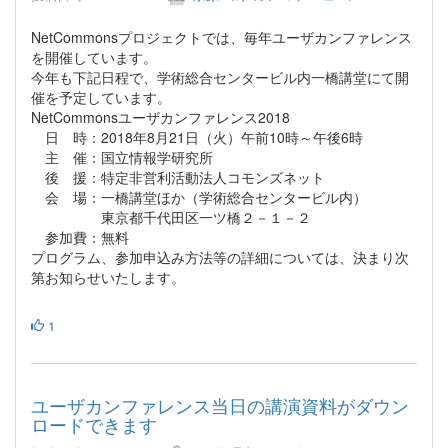
NetCommonsプロジェクトでは、毎年ユーザカンファレンス
を開催しています。
今年も下記日程で、学術総合センタービル内一橋講堂にて開
催を予定しています。
NetCommonsユーザカンファレンス2018
日 時：2018年8月21日（火）午前10時～午後6時
主 催：国立情報学研究所
後 援：特定非営利活動法人コモンズネット
会 場：一橋講堂ほか（学術総合センタービル内）
東京都千代田区一ツ橋２－１－２
参加費：無料
プログラム、参加申込み方法等の詳細については、決まり次
第お知らせいたします。
1
ユーザカンファレンス当日の講演資料がダウン
ロードできます