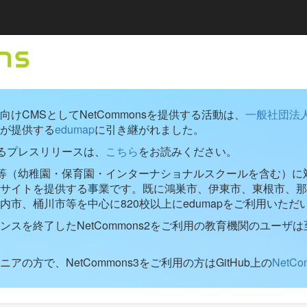
けCMSとしてNetCommonsを提供する活動は、
一般社団法
が提供する
edumap
に引き継がれました。
するプレスリリースは、
こちら
をお読みください。
学校等（幼稚園・保育園・インターナショナルスクールを含む）に対し
ブサイトを提供する事業です。既に鴻巣市、伊東市、東根市、那
内市、桶川市等を中心に820校以上にedumapをご利用いただ
ンスを終了したNetCommons2をご利用の教育機関のユーザは
アの方で、NetCommons3をご利用の方はGitHub上の
NetC