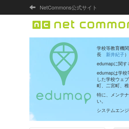
NetCommons公式サイト
学校等教育機関向
長
新井紀子
）
edumapに関
edumapは
した学校ウェ
町、二宮町、稚
特に、メンテナ
い。
システムエンジニ