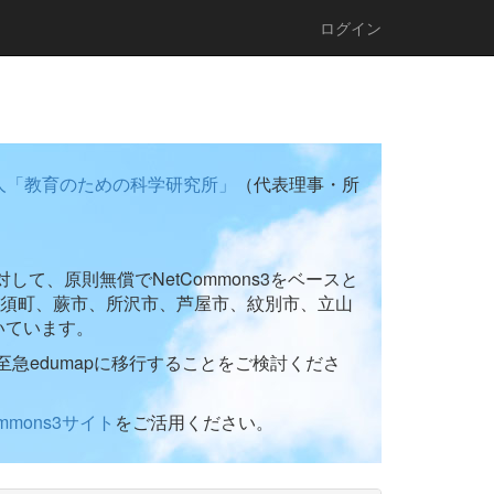
ログイン
人「教育のための科学研究所」
（代表理事・所
て、原則無償でNetCommons3をベースと
須町、蕨市、所沢市、芦屋市、紋別市、立山
いています。
至急edumapに移行することをご検討くださ
ommons3サイト
をご活用ください。