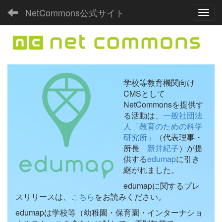
NetCommons公式サイト
Toggl
学校等教育機関向け
CMSとして
NetCommonsを提供す
る活動は、
一般社団法
人「教育のための科学
研究所」
（代表理事・
所長
新井紀子
）が提
供する
edumap
に引き
継がれました。
edumapに関するプレ
スリリースは、
こちら
をお読みください。
edumapは学校等（幼稚園・保育園・インターナショ