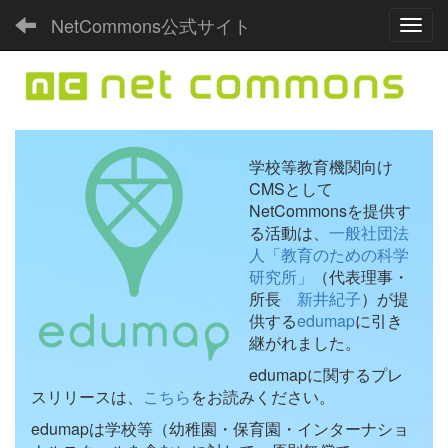
NetCommons公式サイト
Toggl
学校等教育機関向け
CMSとして
NetCommonsを提供す
る活動は、
一般社団法
人「教育のための科学
研究所」
（代表理事・
所長
新井紀子
）が提
供する
edumap
に引き
継がれました。
edumapに関するプレ
スリリースは、
こちら
をお読みください。
edumapは学校等（幼稚園・保育園・インターナショ