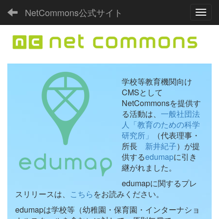
NetCommons公式サイト
Toggl
学校等教育機関向け
CMSとして
NetCommonsを提供す
る活動は、
一般社団法
人「教育のための科学
研究所」
（代表理事・
所長
新井紀子
）が提
供する
edumap
に引き
継がれました。
edumapに関するプレ
スリリースは、
こちら
をお読みください。
edumapは学校等（幼稚園・保育園・インターナショ