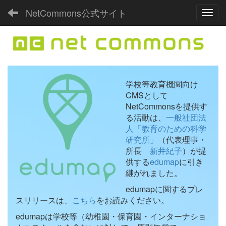
NetCommons公式サイト
Toggl
学校等教育機関向け
CMSとして
NetCommonsを提供す
る活動は、
一般社団法
人「教育のための科学
研究所」
（代表理事・
所長
新井紀子
）が提
供する
edumap
に引き
継がれました。
edumapに関するプレ
スリリースは、
こちら
をお読みください。
edumapは学校等（幼稚園・保育園・インターナショ