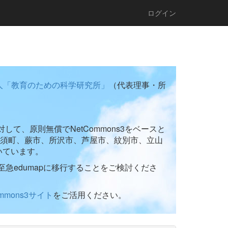
ログイン
人「教育のための科学研究所」
（代表理事・所
て、原則無償でNetCommons3をベースと
須町、蕨市、所沢市、芦屋市、紋別市、立山
いています。
至急edumapに移行することをご検討くださ
ommons3サイト
をご活用ください。