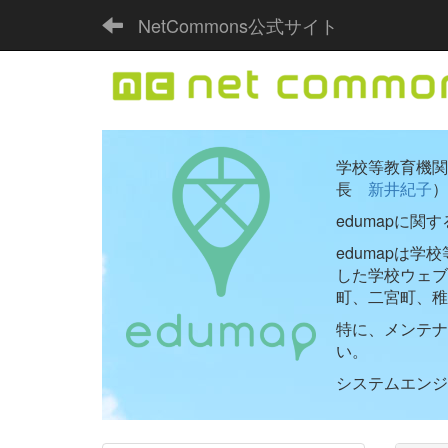
NetCommons公式サイト
学校等教育機関向
長
新井紀子
）
edumapに関
edumapは
した学校ウェ
町、二宮町、稚
特に、メンテナ
い。
システムエンジニ