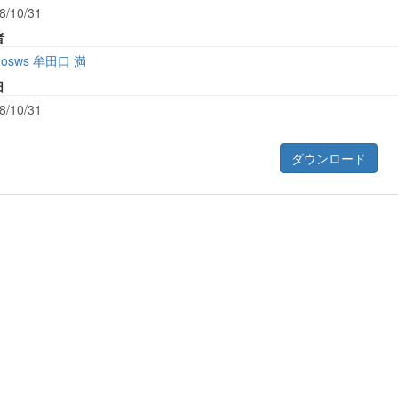
8/10/31
者
osws 牟田口 満
日
8/10/31
ダウンロード