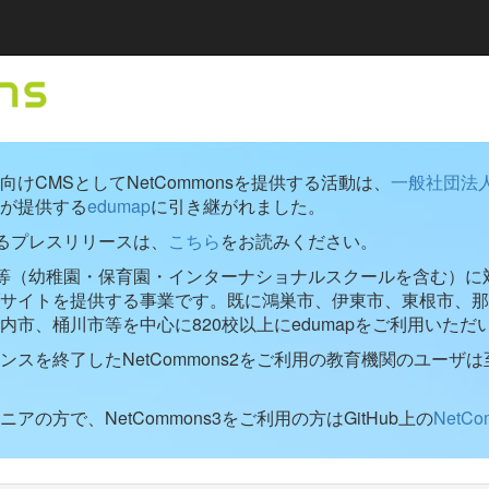
けCMSとしてNetCommonsを提供する活動は、
一般社団法
が提供する
edumap
に引き継がれました。
するプレスリリースは、
こちら
をお読みください。
学校等（幼稚園・保育園・インターナショナルスクールを含む）に対し
ブサイトを提供する事業です。既に鴻巣市、伊東市、東根市、那
内市、桶川市等を中心に820校以上にedumapをご利用いただ
ンスを終了したNetCommons2をご利用の教育機関のユーザは
アの方で、NetCommons3をご利用の方はGitHub上の
NetC