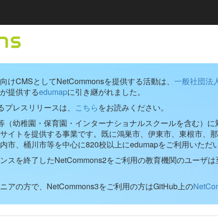
けCMSとしてNetCommonsを提供する活動は、
一般社団法
が提供する
edumap
に引き継がれました。
するプレスリリースは、
こちら
をお読みください。
学校等（幼稚園・保育園・インターナショナルスクールを含む）に対し
ブサイトを提供する事業です。既に鴻巣市、伊東市、東根市、那
内市、桶川市等を中心に820校以上にedumapをご利用いただ
ンスを終了したNetCommons2をご利用の教育機関のユーザは
アの方で、NetCommons3をご利用の方はGitHub上の
NetC