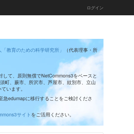
ログイン
人「教育のための科学研究所」
（代表理事・所
て、原則無償でNetCommons3をベースと
須町、蕨市、所沢市、芦屋市、紋別市、立山
いています。
至急edumapに移行することをご検討くださ
ommons3サイト
をご活用ください。