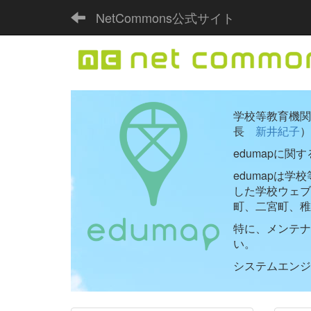
NetCommons公式サイト
学校等教育機関向
長
新井紀子
）
edumapに関
edumapは
した学校ウェ
町、二宮町、稚
特に、メンテナ
い。
システムエンジニ