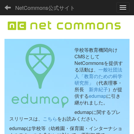
NetCommons公式サイト
Toggl
学校等教育機関向け
CMSとして
NetCommonsを提供す
る活動は、
一般社団法
人「教育のための科学
研究所」
（代表理事・
所長
新井紀子
）が提
供する
edumap
に引き
継がれました。
edumapに関するプレ
スリリースは、
こちら
をお読みください。
edumapは学校等（幼稚園・保育園・インターナショ