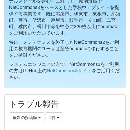
ナルスクールを含む）に対して、原則無償で
NetCommons3をベースとした学校ウェブサイトを提
供する事業です。既に鴻巣市、伊東市、東根市、那須
町、蕨市、所沢市、芦屋市、紋別市、立山町、二宮
町、稚内市、桶川市等を中心に820校以上にedumap
をご利用いただいています。
特に、メンテナンスを終了したNetCommons2をご利
用の教育機関のユーザは至急edumapに移行すること
をご検討ください。
システムエンジニアの方で、NetCommons3をご利用
の方はGitHub上の
NetCommons3サイト
をご活用くだ
さい。
トラブル報告
最新の投稿順
5件