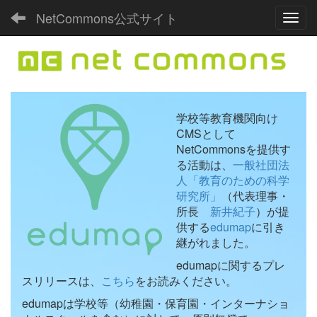
NetCommons公式サイト
Toggl
学校等教育機関向け
CMSとして
NetCommonsを提供す
る活動は、
一般社団法
人「教育のための科学
研究所」
（代表理事・
所長
新井紀子
）が提
供する
edumap
に引き
継がれました。
edumapに関するプレ
スリリースは、
こちら
をお読みください。
edumapは学校等（幼稚園・保育園・インターナショ