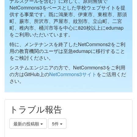
ナルスクールを含む）に対して、原則無償で
NetCommons3をベースとした学校ウェブサイトを提
供する事業です。既に鴻巣市、伊東市、東根市、那須
町、蕨市、所沢市、芦屋市、紋別市、立山町、二宮
町、稚内市、桶川市等を中心に820校以上にedumap
をご利用いただいています。
特に、メンテナンスを終了したNetCommons2をご利
用の教育機関のユーザは至急edumapに移行すること
をご検討ください。
システムエンジニアの方で、NetCommons3をご利用
の方はGitHub上の
NetCommons3サイト
をご活用くだ
さい。
トラブル報告
最新の投稿順
5件