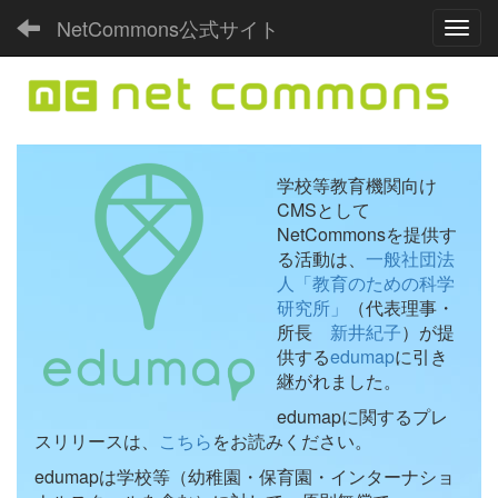
NetCommons公式サイト
Toggl
学校等教育機関向け
CMSとして
NetCommonsを提供す
る活動は、
一般社団法
人「教育のための科学
研究所」
（代表理事・
所長
新井紀子
）が提
供する
edumap
に引き
継がれました。
edumapに関するプレ
スリリースは、
こちら
をお読みください。
edumapは学校等（幼稚園・保育園・インターナショ