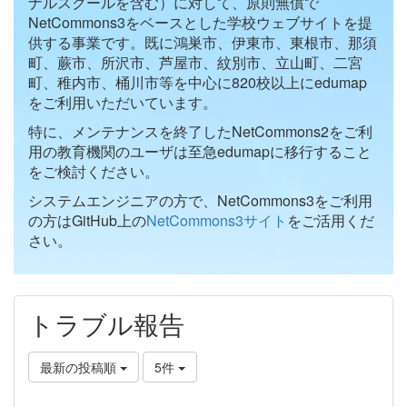
ナルスクールを含む）に対して、原則無償で
NetCommons3をベースとした学校ウェブサイトを提
供する事業です。既に鴻巣市、伊東市、東根市、那須
町、蕨市、所沢市、芦屋市、紋別市、立山町、二宮
町、稚内市、桶川市等を中心に820校以上にedumap
をご利用いただいています。
特に、メンテナンスを終了したNetCommons2をご利
用の教育機関のユーザは至急edumapに移行すること
をご検討ください。
システムエンジニアの方で、NetCommons3をご利用
の方はGitHub上の
NetCommons3サイト
をご活用くだ
さい。
トラブル報告
最新の投稿順
5件