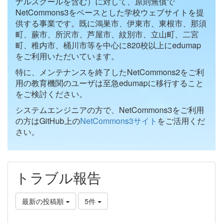
ナルスクールを含む）に対して、原則無償で
NetCommons3をベースとした学校ウェブサイトを提
供する事業です。既に鴻巣市、伊東市、東根市、那須
町、蕨市、所沢市、芦屋市、紋別市、立山町、二宮
町、稚内市、桶川市等を中心に820校以上にedumap
をご利用いただいています。
特に、メンテナンスを終了したNetCommons2をご利
用の教育機関のユーザは至急edumapに移行すること
をご検討ください。
システムエンジニアの方で、NetCommons3をご利用
の方はGitHub上の
NetCommons3サイト
をご活用くだ
さい。
トラブル報告
最新の投稿順
5件