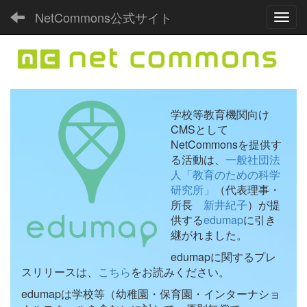
NetCommons公式サイト
Toggl
学校等教育機関向け
CMSとして
NetCommonsを提供す
る活動は、
一般社団法
人「教育のための科学
研究所」
（代表理事・
所長
新井紀子
）が提
供する
edumap
に引き
継がれました。
edumapに関するプレ
スリリースは、
こちら
をお読みください。
edumapは学校等（幼稚園・保育園・インターナショ