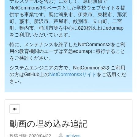
ナルスクールを含む）に対して、原則無償で
NetCommons3をベースとした学校ウェブサイトを提
供する事業です。既に鴻巣市、伊東市、東根市、那須
町、蕨市、所沢市、芦屋市、紋別市、立山町、二宮
町、稚内市、桶川市等を中心に820校以上にedumap
をご利用いただいています。
特に、メンテナンスを終了したNetCommons2をご利
用の教育機関のユーザは至急edumapに移行すること
をご検討ください。
システムエンジニアの方で、NetCommons3をご利用
の方はGitHub上の
NetCommons3サイト
をご活用くだ
さい。
動画の埋め込み追記
投稿日時: 2020/04/22
achives