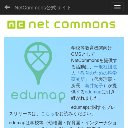
NetCommons公式サイト
Toggl
学校等教育機関向け
CMSとして
NetCommonsを提供す
る活動は、
一般社団法
人「教育のための科学
研究所」
（代表理事・
所長
新井紀子
）が提
供する
edumap
に引き
継がれました。
edumapに関するプレ
スリリースは、
こちら
をお読みください。
edumapは学校等（幼稚園・保育園・インターナショ