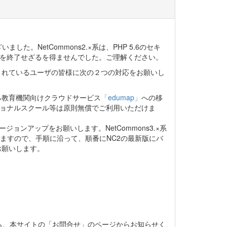
した。NetCommons2.×系は、PHP 5.6のセキ
ンスを終了せざるを得ませんでした。ご理解ください。
を公開されているユーザの皆様に次の２つの対応をお願いし
る教育機関向けクラウドサービス
「edumap」
への移
ショナルスクール等は原則無償でご利用いただけま
バージョンアップをお願いします。NetCommons3.×系
ありますので、手順に沿って、順番にNC2の最新版にバ
お願いします。
ら、本サイトの「お問合せ」のページからお知らせく