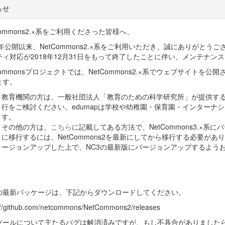
らせ
Commons2.×系をご利用くださった皆様へ、
7年公開以来、NetCommons2.×系をご利用いただき、誠にありがとうございま
ティ対応が2018年12月31日をもって終了したことに伴い、メンテナ
Commonsプロジェクトでは、NetCommons2.×系でウェブサイト
ます。
教育機関の方は、一般社団法人「教育のための科学研究所」が提供す
行をご検討ください。edumapは学校や幼稚園・保育園・インターナ
す。
その他の方は、
こちら
に記載してある方法で、NetCommons3.×系に
に移行するには、NetCommons2を最新にしてから移行する必要が
ージョンアップした上で、NC3の最新版にバージョンアップするよう
2の最新パッケージは、下記からダウンロードしてください。
://github.com/netcommons/NetCommons2/releases
ツールについて主たるバグは解消済みですが、もし不具合がありました