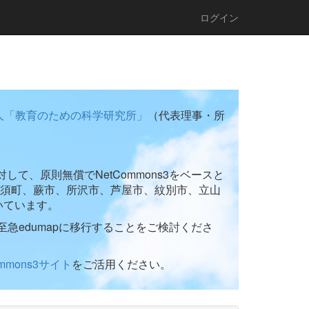
ログイン
人「教育のための科学研究所」
（代表理事・所
て、原則無償でNetCommons3をベースと
須町、蕨市、所沢市、芦屋市、紋別市、立山
いています。
至急edumapに移行することをご検討くださ
ommons3サイト
をご活用ください。