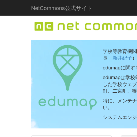
NetCommons公式サイト
学校等教育機関向
長
新井紀子
）
edumapに関
edumapは
した学校ウェ
町、二宮町、稚
特に、メンテナ
い。
システムエンジニ