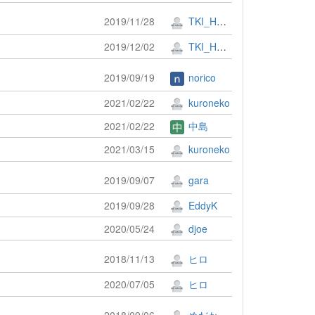
2019/11/28
TKI_HORI
2019/12/02
TKI_HORI
2019/09/19
norico
2021/02/22
kuroneko
2021/02/22
中島
2021/03/15
kuroneko
2019/09/07
gara
2019/09/28
EddyK
2020/05/24
djoe
2018/11/13
ヒロ
2020/07/05
ヒロ
2018/09/06
めだか