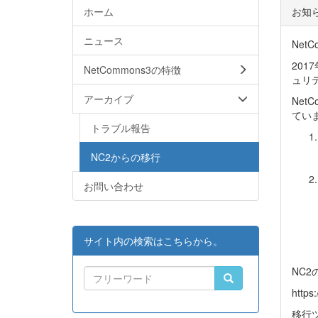
ホーム
お知
ニュース
Net
201
NetCommons3の特徴
ュリ
アーカイブ
Net
てい
トラブル報告
NC2からの移行
お問い合わせ
サイト内の検索はこちらから。
NC
https
移行