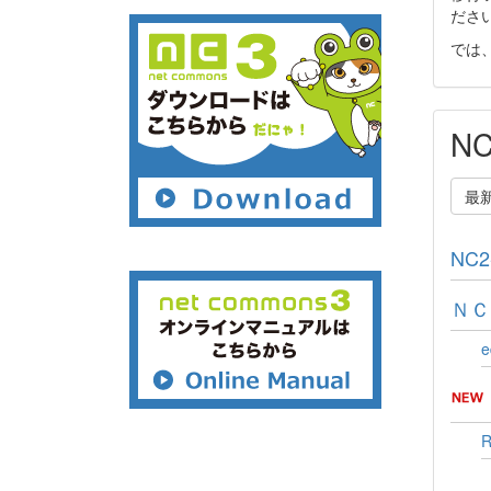
ださ
では
N
最
NC
ＮＣ