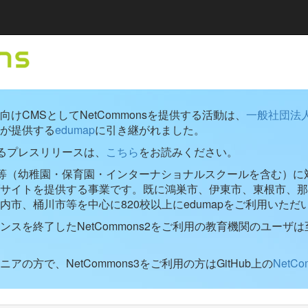
けCMSとしてNetCommonsを提供する活動は、
一般社団法
が提供する
edumap
に引き継がれました。
するプレスリリースは、
こちら
をお読みください。
学校等（幼稚園・保育園・インターナショナルスクールを含む）に対し
ブサイトを提供する事業です。既に鴻巣市、伊東市、東根市、那
内市、桶川市等を中心に820校以上にedumapをご利用いただ
ンスを終了したNetCommons2をご利用の教育機関のユーザは
アの方で、NetCommons3をご利用の方はGitHub上の
NetC