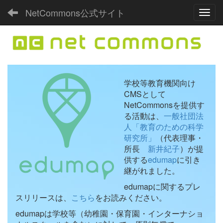
NetCommons公式サイト
Toggl
学校等教育機関向け
CMSとして
NetCommonsを提供す
る活動は、
一般社団法
人「教育のための科学
研究所」
（代表理事・
所長
新井紀子
）が提
供する
edumap
に引き
継がれました。
edumapに関するプレ
スリリースは、
こちら
をお読みください。
edumapは学校等（幼稚園・保育園・インターナショ