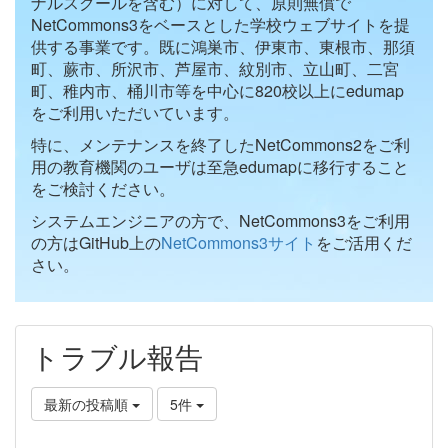
ナルスクールを含む）に対して、原則無償で
NetCommons3をベースとした学校ウェブサイトを提
供する事業です。既に鴻巣市、伊東市、東根市、那須
町、蕨市、所沢市、芦屋市、紋別市、立山町、二宮
町、稚内市、桶川市等を中心に820校以上にedumap
をご利用いただいています。
特に、メンテナンスを終了したNetCommons2をご利
用の教育機関のユーザは至急edumapに移行すること
をご検討ください。
システムエンジニアの方で、NetCommons3をご利用
の方はGitHub上の
NetCommons3サイト
をご活用くだ
さい。
トラブル報告
最新の投稿順
5件