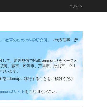
ログイン
人「教育のための科学研究所」
（代表理事・所
て、原則無償でNetCommons3をベースと
須町、蕨市、所沢市、芦屋市、紋別市、立山
いています。
至急edumapに移行することをご検討くださ
ommons3サイト
をご活用ください。