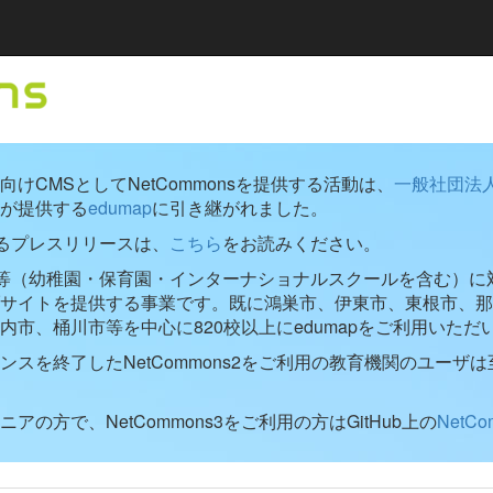
けCMSとしてNetCommonsを提供する活動は、
一般社団法
が提供する
edumap
に引き継がれました。
するプレスリリースは、
こちら
をお読みください。
学校等（幼稚園・保育園・インターナショナルスクールを含む）に対し
ブサイトを提供する事業です。既に鴻巣市、伊東市、東根市、那
内市、桶川市等を中心に820校以上にedumapをご利用いただ
ンスを終了したNetCommons2をご利用の教育機関のユーザは
アの方で、NetCommons3をご利用の方はGitHub上の
NetC