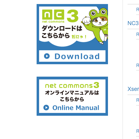
NC
Xs