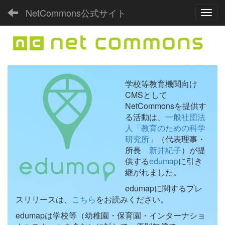
NetCommons公式サイト
Toggl
学校等教育機関向け
CMSとして
NetCommonsを提供す
る活動は、
一般社団法
人「教育のための科学
研究所」
（代表理事・
所長
新井紀子
）が提
供する
edumap
に引き
継がれました。
edumapに関するプレ
スリリースは、
こちら
をお読みください。
edumapは学校等（幼稚園・保育園・インターナショ