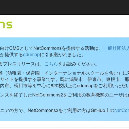
けCMSとしてNetCommonsを提供する活動は、
一般社団法
が提供する
edumap
に引き継がれました。
するプレスリリースは、
こちら
をお読みください。
学校等（幼稚園・保育園・インターナショナルスクールを含む）に対し
ブサイトを提供する事業です。既に鴻巣市、伊東市、東根市、那
内市、桶川市等を中心に820校以上にedumapをご利用いただ
ンスを終了したNetCommons2をご利用の教育機関のユーザは
アの方で、NetCommons3をご利用の方はGitHub上の
NetC