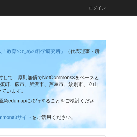
ログイン
人「教育のための科学研究所」
（代表理事・所
て、原則無償でNetCommons3をベースと
須町、蕨市、所沢市、芦屋市、紋別市、立山
いています。
至急edumapに移行することをご検討くださ
ommons3サイト
をご活用ください。