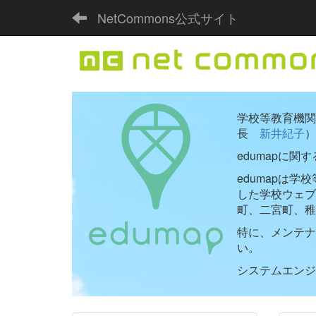
NetCommons公式サイト
学校等教育機関向
長
新井紀子
）
edumapに関
edumapは
した学校ウェ
町、二宮町、稚
特に、メンテナ
い。
システムエンジニ