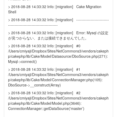
> 2018-08-28 14:33:32 Info: [migration] Cake Migration
Shell
> 2018-08-28 14:33:32 Info: [migration] -------------------------
--------------------------------------
> 2018-08-28 14:33:32 Info: [migration] Error: Mysql の設定
が見つからない、または接続できませんでした。
> 2018-08-28 14:33:32 Info: [migration] #0
/Users/cmiyaji/Dropbox/Sites/NetCommons3/vendors/cakeph
p/cakephp/lib/Cake/Model/Datasource/DboSource.php(271):
Mysql->connect()
> 2018-08-28 14:33:32 Info: [migration] #1
/Users/cmiyaji/Dropbox/Sites/NetCommons3/vendors/cakeph
p/cakephp/lib/Cake/Model/ConnectionManager.php(105):
DboSource->__construct(Array)
> 2018-08-28 14:33:32 Info: [migration] #2
/Users/cmiyaji/Dropbox/Sites/NetCommons3/vendors/cakeph
p/cakephp/lib/Cake/Model/Model.php(3646):
ConnectionManager::getDataSource('master’)