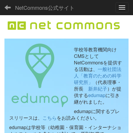
NetCommons公式サイト
Toggl
学校等教育機関向け
CMSとして
NetCommonsを提供す
る活動は、
一般社団法
人「教育のための科学
研究所」
（代表理事・
所長
新井紀子
）が提
供する
edumap
に引き
継がれました。
edumapに関するプレ
スリリースは、
こちら
をお読みください。
edumapは学校等（幼稚園・保育園・インターナショ