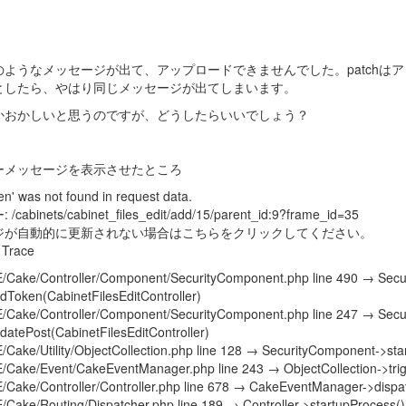
のようなメッセージが出て、アップロードできませんでした。patchはア
としたら、やはり同じメッセージが出てしまいます。
かおかしいと思うのですが、どうしたらいいでしょう？
ーメッセージを表示させたところ
en' was not found in request data.
/cabinets/cabinet_files_edit/add/15/parent_id:9?frame_id=35
ジが自動的に更新されない場合はこちらをクリックしてください。
 Trace
Cake/Controller/Component/SecurityComponent.php line 490 → Secu
idToken(CabinetFilesEditController)
Cake/Controller/Component/SecurityComponent.php line 247 → Secu
idatePost(CabinetFilesEditController)
Cake/Utility/ObjectCollection.php line 128 → SecurityComponent->star
Cake/Event/CakeEventManager.php line 243 → ObjectCollection->trigg
Cake/Controller/Controller.php line 678 → CakeEventManager->dispa
Cake/Routing/Dispatcher.php line 189 → Controller->startupProcess()