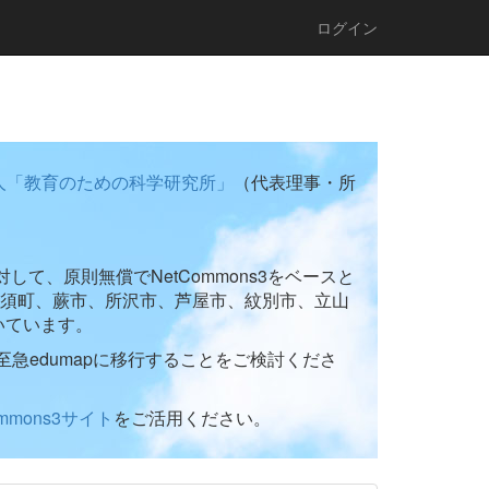
ログイン
人「教育のための科学研究所」
（代表理事・所
て、原則無償でNetCommons3をベースと
須町、蕨市、所沢市、芦屋市、紋別市、立山
いています。
至急edumapに移行することをご検討くださ
ommons3サイト
をご活用ください。