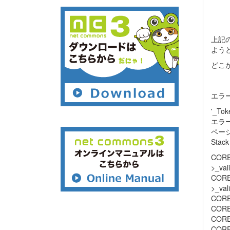
上記
よう
どこ
エラ
'_Tok
エラー: 
ペー
Stack
CORE/
>_val
CORE/
>_val
CORE/
CORE/
CORE/
CORE/