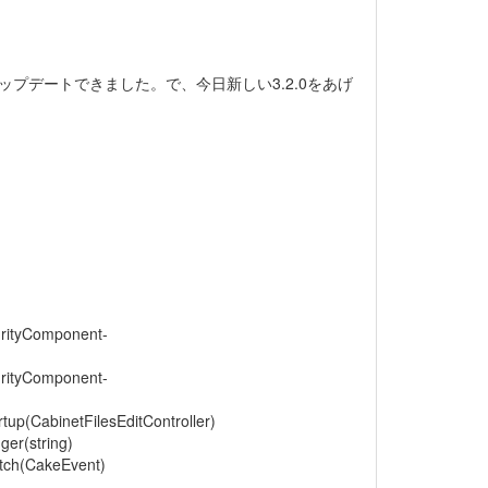
ップデートできました。で、今日新しい3.2.0をあげ
rityComponent-
rityComponent-
tup(CabinetFilesEditController)
er(string)
tch(CakeEvent)