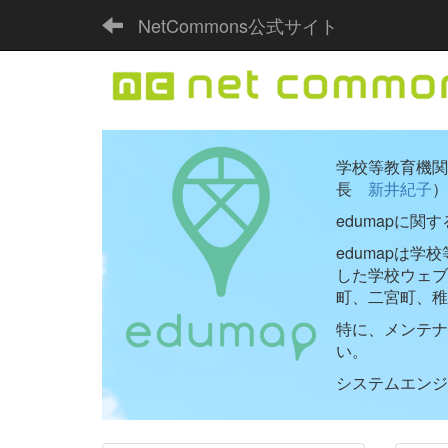
NetCommons公式サイト
学校等教育機関向
長
新井紀子
）
edumapに関
edumapは
した学校ウェ
町、二宮町、稚
特に、メンテナ
い。
システムエンジニ