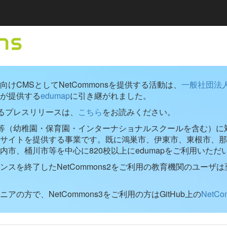
けCMSとしてNetCommonsを提供する活動は、
一般社団法
が提供する
edumap
に引き継がれました。
するプレスリリースは、
こちら
をお読みください。
学校等（幼稚園・保育園・インターナショナルスクールを含む）に対し
ブサイトを提供する事業です。既に鴻巣市、伊東市、東根市、那
内市、桶川市等を中心に820校以上にedumapをご利用いただ
ンスを終了したNetCommons2をご利用の教育機関のユーザは
アの方で、NetCommons3をご利用の方はGitHub上の
NetC