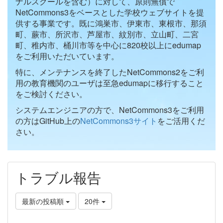
ナルスクールを含む）に対して、原則無償で
NetCommons3をベースとした学校ウェブサイトを提
供する事業です。既に鴻巣市、伊東市、東根市、那須
町、蕨市、所沢市、芦屋市、紋別市、立山町、二宮
町、稚内市、桶川市等を中心に820校以上にedumap
をご利用いただいています。
特に、メンテナンスを終了したNetCommons2をご利
用の教育機関のユーザは至急edumapに移行すること
をご検討ください。
システムエンジニアの方で、NetCommons3をご利用
の方はGitHub上の
NetCommons3サイト
をご活用くだ
さい。
トラブル報告
最新の投稿順
20件