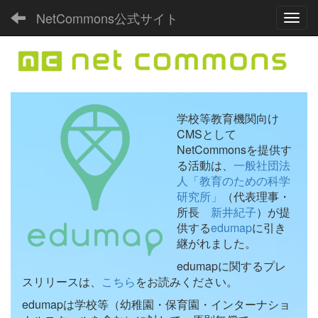
NetCommons公式サイト
Toggl
学校等教育機関向け
CMSとして
NetCommonsを提供す
る活動は、
一般社団法
人「教育のための科学
研究所」
（代表理事・
所長
新井紀子
）が提
供する
edumap
に引き
継がれました。
edumapに関するプレ
スリリースは、
こちら
をお読みください。
edumapは学校等（幼稚園・保育園・インターナショ