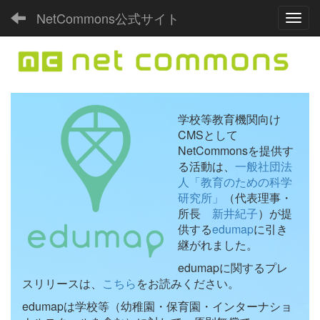
NetCommons公式サイト
Toggl
学校等教育機関向け
CMSとして
NetCommonsを提供す
る活動は、
一般社団法
人「教育のための科学
研究所」
（代表理事・
所長
新井紀子
）が提
供する
edumap
に引き
継がれました。
edumapに関するプレ
スリリースは、
こちら
をお読みください。
edumapは学校等（幼稚園・保育園・インターナショ