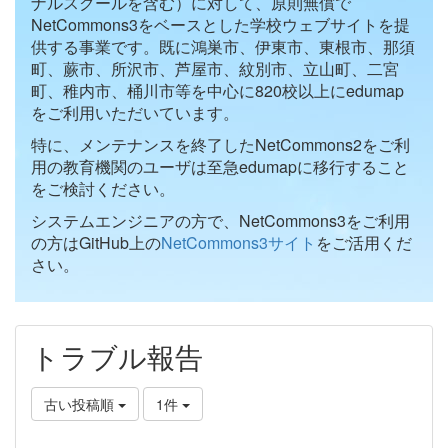
ナルスクールを含む）に対して、原則無償で
NetCommons3をベースとした学校ウェブサイトを提
供する事業です。既に鴻巣市、伊東市、東根市、那須
町、蕨市、所沢市、芦屋市、紋別市、立山町、二宮
町、稚内市、桶川市等を中心に820校以上にedumap
をご利用いただいています。
特に、メンテナンスを終了したNetCommons2をご利
用の教育機関のユーザは至急edumapに移行すること
をご検討ください。
システムエンジニアの方で、NetCommons3をご利用
の方はGitHub上の
NetCommons3サイト
をご活用くだ
さい。
トラブル報告
古い投稿順
1件