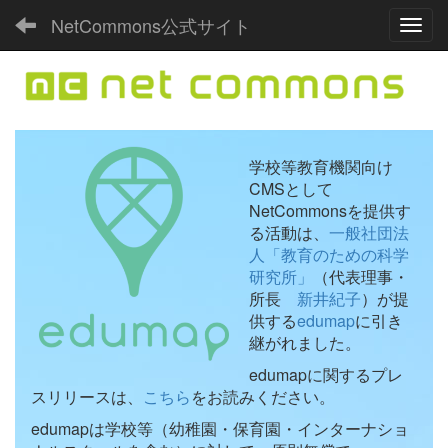
NetCommons公式サイト
Toggl
学校等教育機関向け
CMSとして
NetCommonsを提供す
る活動は、
一般社団法
人「教育のための科学
研究所」
（代表理事・
所長
新井紀子
）が提
供する
edumap
に引き
継がれました。
edumapに関するプレ
スリリースは、
こちら
をお読みください。
edumapは学校等（幼稚園・保育園・インターナショ