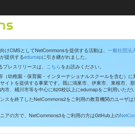
けCMSとしてNetCommonsを提供する活動は、
一般社団法
が提供する
edumap
に引き継がれました。
するプレスリリースは、
こちら
をお読みください。
学校等（幼稚園・保育園・インターナショナルスクールを含む）に対し
ブサイトを提供する事業です。既に鴻巣市、伊東市、東根市、那
内市、桶川市等を中心に820校以上にedumapをご利用いただ
ンスを終了したNetCommons2をご利用の教育機関のユーザは
アの方で、NetCommons3をご利用の方はGitHub上の
NetC