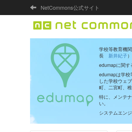
NetCommons公式サイト
学校等教育機関向
長
新井紀子
）
edumapに関
edumapは
した学校ウェ
町、二宮町、稚
特に、メンテナ
い。
システムエンジニ