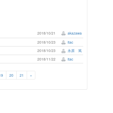
2018/10/21
akazawa
2018/10/23
itac
2018/10/23
永原 篤
2018/11/22
itac
19
20
21
»