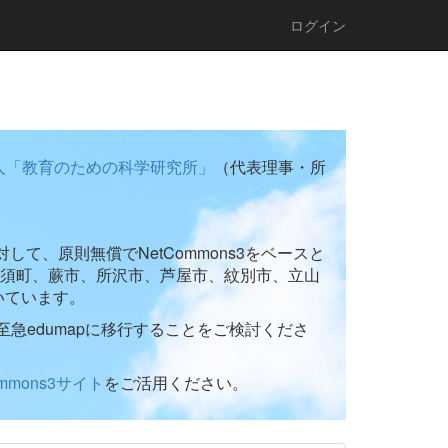
ログイン
人「教育のための科学研究所」
（代表理事・所
て、原則無償でNetCommons3をベースと
須町、蕨市、所沢市、芦屋市、紋別市、立山
いています。
至急edumapに移行することをご検討くださ
ommons3サイト
をご活用ください。