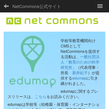
NetCommons公式サイト
Toggl
学校等教育機関向け
CMSとして
NetCommonsを提供す
る活動は、
一般社団法
人「教育のための科学
研究所」
（代表理事・
所長
新井紀子
）が提
供する
edumap
に引き
継がれました。
edumapに関するプレ
スリリースは、
こちら
をお読みください。
edumapは学校等（幼稚園・保育園・インターナショ