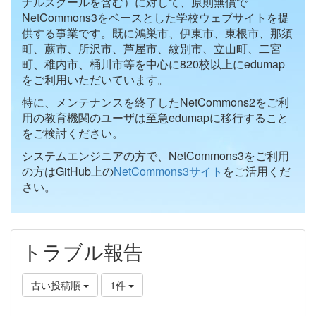
ナルスクールを含む）に対して、原則無償で
NetCommons3をベースとした学校ウェブサイトを提
供する事業です。既に鴻巣市、伊東市、東根市、那須
町、蕨市、所沢市、芦屋市、紋別市、立山町、二宮
町、稚内市、桶川市等を中心に820校以上にedumap
をご利用いただいています。
特に、メンテナンスを終了したNetCommons2をご利
用の教育機関のユーザは至急edumapに移行すること
をご検討ください。
システムエンジニアの方で、NetCommons3をご利用
の方はGitHub上の
NetCommons3サイト
をご活用くだ
さい。
トラブル報告
古い投稿順
1件