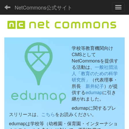
NetCommons公式サイト
Toggl
学校等教育機関向け
CMSとして
NetCommonsを提供す
る活動は、
一般社団法
人「教育のための科学
研究所」
（代表理事・
所長
新井紀子
）が提
供する
edumap
に引き
継がれました。
edumapに関するプレ
スリリースは、
こちら
をお読みください。
edumapは学校等（幼稚園・保育園・インターナショ