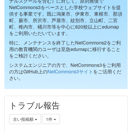
ナルスクールを含む）に対して、原則無償で
NetCommons3をベースとした学校ウェブサイトを提
供する事業です。既に鴻巣市、伊東市、東根市、那須
町、蕨市、所沢市、芦屋市、紋別市、立山町、二宮
町、稚内市、桶川市等を中心に820校以上にedumap
をご利用いただいています。
特に、メンテナンスを終了したNetCommons2をご利
用の教育機関のユーザは至急edumapに移行すること
をご検討ください。
システムエンジニアの方で、NetCommons3をご利用
の方はGitHub上の
NetCommons3サイト
をご活用くだ
さい。
トラブル報告
古い投稿順
1件