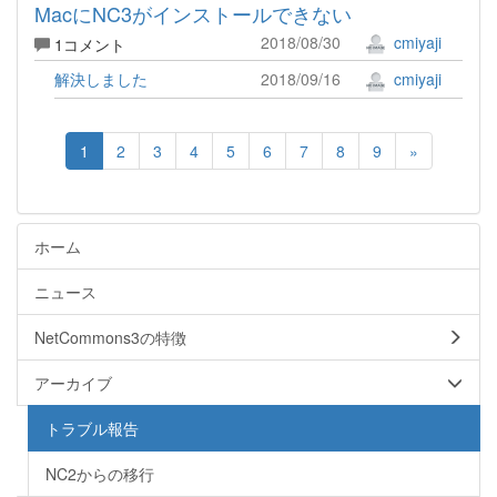
MacにNC3がインストールできない
2018/08/30
cmiyaji
1コメント
解決しました
2018/09/16
cmiyaji
1
2
3
4
5
6
7
8
9
»
ホーム
ニュース
NetCommons3の特徴
アーカイブ
トラブル報告
NC2からの移行