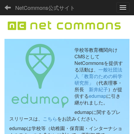
NetCommons公式サイト
Toggl
学校等教育機関向け
CMSとして
NetCommonsを提供す
る活動は、
一般社団法
人「教育のための科学
研究所」
（代表理事・
所長
新井紀子
）が提
供する
edumap
に引き
継がれました。
edumapに関するプレ
スリリースは、
こちら
をお読みください。
edumapは学校等（幼稚園・保育園・インターナショ