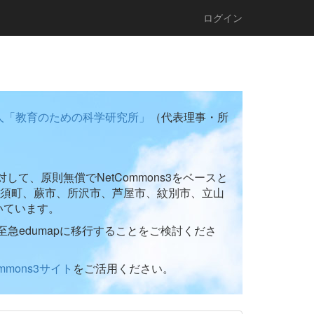
ログイン
人「教育のための科学研究所」
（代表理事・所
て、原則無償でNetCommons3をベースと
須町、蕨市、所沢市、芦屋市、紋別市、立山
いています。
至急edumapに移行することをご検討くださ
ommons3サイト
をご活用ください。