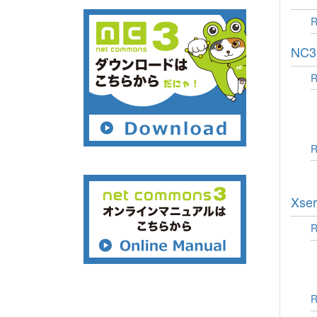
NC
Xs