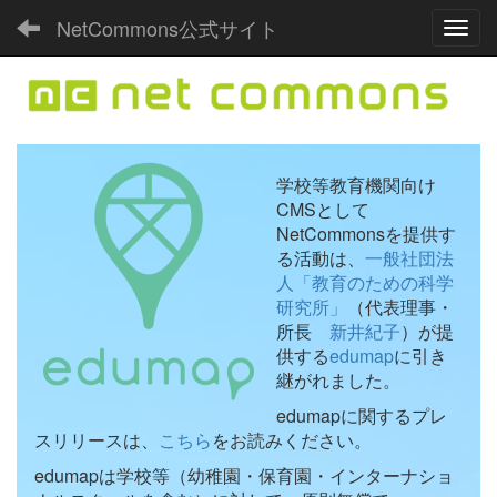
NetCommons公式サイト
Toggl
学校等教育機関向け
CMSとして
NetCommonsを提供す
る活動は、
一般社団法
人「教育のための科学
研究所」
（代表理事・
所長
新井紀子
）が提
供する
edumap
に引き
継がれました。
edumapに関するプレ
スリリースは、
こちら
をお読みください。
edumapは学校等（幼稚園・保育園・インターナショ