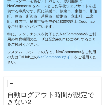
ナルスクールを含む）に対して、原則無償で
NetCommons3をベースとした学校ウェブサイトを提
供する事業です。既に鴻巣市、伊東市、東根市、那須
町、蕨市、所沢市、芦屋市、紋別市、立山町、二宮
町、稚内市、桶川市等を中心に820校以上にedumap
をご利用いただいています。
特に、メンテナンスを終了したNetCommons2をご利
用の教育機関のユーザは至急edumapに移行すること
をご検討ください。
システムエンジニアの方で、NetCommons3をご利用
の方はGitHub上の
NetCommons3サイト
をご活用くだ
さい。
自動ログアウト時間が設定で
きない2