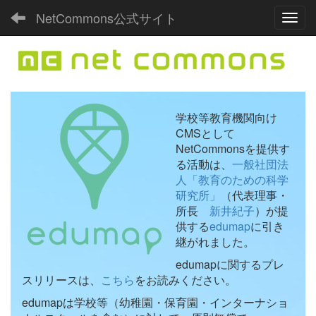
NetCommons公式サイト
Toggl
学校等教育機関向け
CMSとして
NetCommonsを提供す
る活動は、
一般社団法
人「教育のための科学
研究所」
（代表理事・
所長
新井紀子
）が提
供する
edumap
に引き
継がれました。
edumapに関するプレ
スリリースは、
こちら
をお読みください。
edumapは学校等（幼稚園・保育園・インターナショ