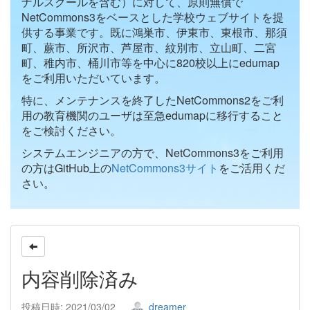
ナルスクールを含む）に対して、原則無償で
NetCommons3をベースとした学校ウェブサイトを提
供する事業です。既に鴻巣市、伊東市、東根市、那須
町、蕨市、所沢市、芦屋市、紋別市、立山町、二宮
町、稚内市、桶川市等を中心に820校以上にedumap
をご利用いただいています。
特に、メンテナンスを終了したNetCommons2をご利
用の教育機関のユーザは至急edumapに移行すること
をご検討ください。
システムエンジニアの方で、NetCommons3をご利用
の方はGitHub上の
NetCommons3サイト
をご活用くだ
さい。
内容削除済み
投稿日時: 2021/03/02
dreamer