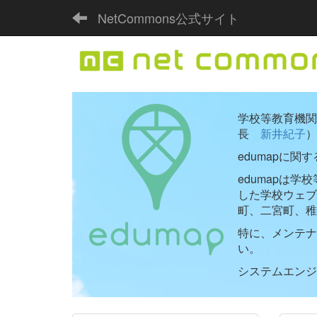
NetCommons公式サイト
学校等教育機関向
長
新井紀子
）
edumapに関
edumapは
した学校ウェ
町、二宮町、稚
特に、メンテナ
い。
システムエンジニ