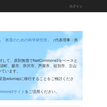
ログイン
人「教育のための科学研究所」
（代表理事・所
て、原則無償でNetCommons3をベースと
須町、蕨市、所沢市、芦屋市、紋別市、立山
いています。
至急edumapに移行することをご検討くださ
ommons3サイト
をご活用ください。