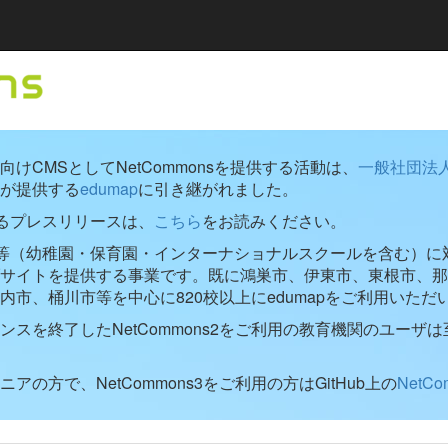
けCMSとしてNetCommonsを提供する活動は、
一般社団法
が提供する
edumap
に引き継がれました。
するプレスリリースは、
こちら
をお読みください。
学校等（幼稚園・保育園・インターナショナルスクールを含む）に対し
ブサイトを提供する事業です。既に鴻巣市、伊東市、東根市、那
内市、桶川市等を中心に820校以上にedumapをご利用いただ
ンスを終了したNetCommons2をご利用の教育機関のユーザは
アの方で、NetCommons3をご利用の方はGitHub上の
NetC