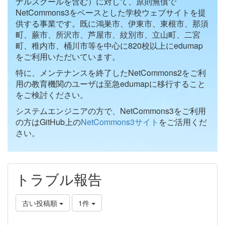
ナルスクールを含む）に対して、原則無償で
NetCommons3をベースとした学校ウェブサイトを提
供する事業です。既に鴻巣市、伊東市、東根市、那須
町、蕨市、所沢市、芦屋市、紋別市、立山町、二宮
町、稚内市、桶川市等を中心に820校以上にedumap
をご利用いただいています。
特に、メンテナンスを終了したNetCommons2をご利
用の教育機関のユーザは至急edumapに移行すること
をご検討ください。
システムエンジニアの方で、NetCommons3をご利用
の方はGitHub上の
NetCommons3サイト
をご活用くだ
さい。
トラブル報告
古い投稿順
1件