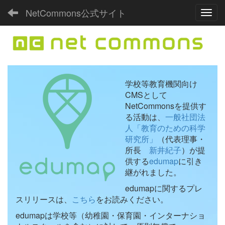
NetCommons公式サイト
Toggl
学校等教育機関向け
CMSとして
NetCommonsを提供す
る活動は、
一般社団法
人「教育のための科学
研究所」
（代表理事・
所長
新井紀子
）が提
供する
edumap
に引き
継がれました。
edumapに関するプレ
スリリースは、
こちら
をお読みください。
edumapは学校等（幼稚園・保育園・インターナショ