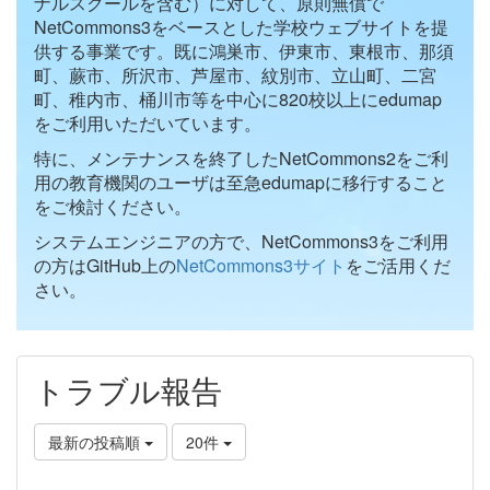
ナルスクールを含む）に対して、原則無償で
NetCommons3をベースとした学校ウェブサイトを提
供する事業です。既に鴻巣市、伊東市、東根市、那須
町、蕨市、所沢市、芦屋市、紋別市、立山町、二宮
町、稚内市、桶川市等を中心に820校以上にedumap
をご利用いただいています。
特に、メンテナンスを終了したNetCommons2をご利
用の教育機関のユーザは至急edumapに移行すること
をご検討ください。
システムエンジニアの方で、NetCommons3をご利用
の方はGitHub上の
NetCommons3サイト
をご活用くだ
さい。
トラブル報告
最新の投稿順
20件