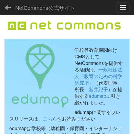
NetCommons公式サイト
Toggl
学校等教育機関向け
CMSとして
NetCommonsを提供す
る活動は、
一般社団法
人「教育のための科学
研究所」
（代表理事・
所長
新井紀子
）が提
供する
edumap
に引き
継がれました。
edumapに関するプレ
スリリースは、
こちら
をお読みください。
edumapは学校等（幼稚園・保育園・インターナショ