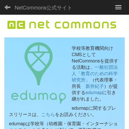
NetCommons公式サイト
Toggl
学校等教育機関向け
CMSとして
NetCommonsを提供す
る活動は、
一般社団法
人「教育のための科学
研究所」
（代表理事・
所長
新井紀子
）が提
供する
edumap
に引き
継がれました。
edumapに関するプレ
スリリースは、
こちら
をお読みください。
edumapは学校等（幼稚園・保育園・インターナショ