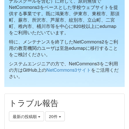
ナルスクールを含む）に対して、原則無償で
NetCommons3をベースとした学校ウェブサイトを提
供する事業です。既に鴻巣市、伊東市、東根市、那須
町、蕨市、所沢市、芦屋市、紋別市、立山町、二宮
町、稚内市、桶川市等を中心に820校以上にedumap
をご利用いただいています。
特に、メンテナンスを終了したNetCommons2をご利
用の教育機関のユーザは至急edumapに移行すること
をご検討ください。
システムエンジニアの方で、NetCommons3をご利用
の方はGitHub上の
NetCommons3サイト
をご活用くだ
さい。
トラブル報告
最新の投稿順
20件