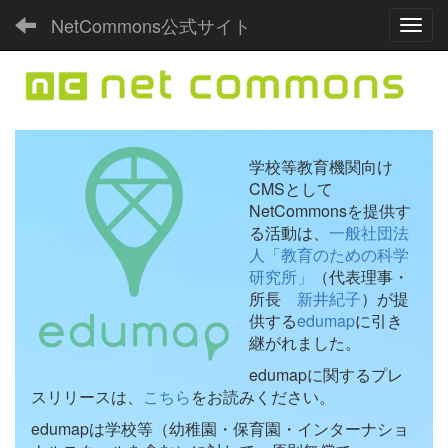
NetCommons公式サイト
Toggl
学校等教育機関向け
CMSとして
NetCommonsを提供す
る活動は、
一般社団法
人「教育のための科学
研究所」
（代表理事・
所長
新井紀子
）が提
供する
edumap
に引き
継がれました。
edumapに関するプレ
スリリースは、
こちら
をお読みください。
edumapは学校等（幼稚園・保育園・インターナショ