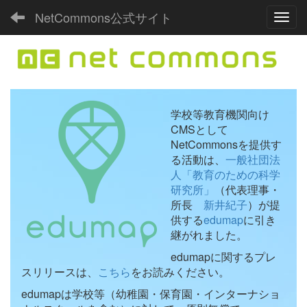
NetCommons公式サイト
Toggl
学校等教育機関向け
CMSとして
NetCommonsを提供す
る活動は、
一般社団法
人「教育のための科学
研究所」
（代表理事・
所長
新井紀子
）が提
供する
edumap
に引き
継がれました。
edumapに関するプレ
スリリースは、
こちら
をお読みください。
edumapは学校等（幼稚園・保育園・インターナショ