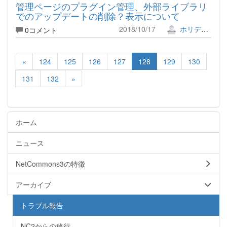
管理ページのプラグイン管理、外部ライブラリ
でのアップデートの削除？表示について
2018/10/17
ホリデー!!
0コメント
«
124
125
126
127
128
129
130
131
132
»
ホーム
ニュース
NetCommons3の特徴
アーカイブ
トラブル報告
NC2からの移行