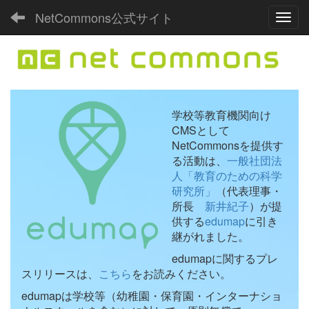
NetCommons公式サイト
Toggl
学校等教育機関向け
CMSとして
NetCommonsを提供す
る活動は、
一般社団法
人「教育のための科学
研究所」
（代表理事・
所長
新井紀子
）が提
供する
edumap
に引き
継がれました。
edumapに関するプレ
スリリースは、
こちら
をお読みください。
edumapは学校等（幼稚園・保育園・インターナショ