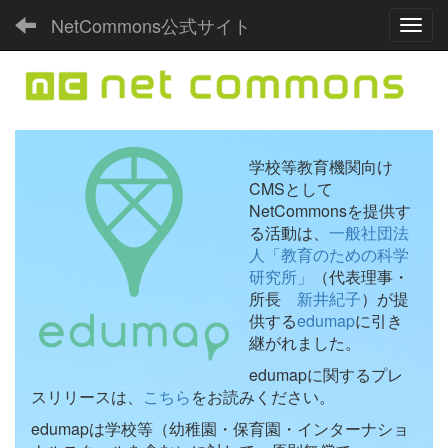
NetCommons公式サイト
Toggl
学校等教育機関向け
CMSとして
NetCommonsを提供す
る活動は、
一般社団法
人「教育のための科学
研究所」
（代表理事・
所長
新井紀子
）が提
供する
edumap
に引き
継がれました。
edumapに関するプレ
スリリースは、
こちら
をお読みください。
edumapは学校等（幼稚園・保育園・インターナショ