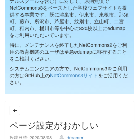
ナルスクールを含む）に対して、原則無償で
NetCommons3をベースとした学校ウェブサイトを提
供する事業です。既に鴻巣市、伊東市、東根市、那須
町、蕨市、所沢市、芦屋市、紋別市、立山町、二宮
町、稚内市、桶川市等を中心に820校以上にedumap
をご利用いただいています。
特に、メンテナンスを終了したNetCommons2をご利
用の教育機関のユーザは至急edumapに移行すること
をご検討ください。
システムエンジニアの方で、NetCommons3をご利用
の方はGitHub上の
NetCommons3サイト
をご活用くだ
さい。
ページ設定がおかしい
投稿日時: 2020/08/08
dreamer