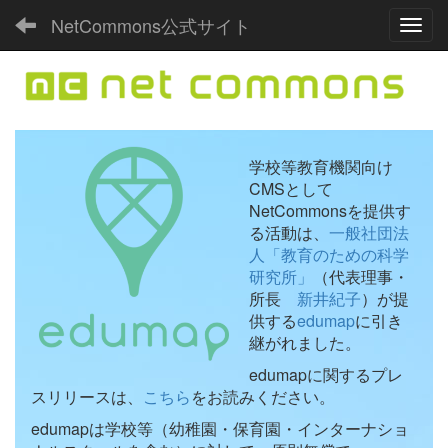
NetCommons公式サイト
Toggl
学校等教育機関向け
CMSとして
NetCommonsを提供す
る活動は、
一般社団法
人「教育のための科学
研究所」
（代表理事・
所長
新井紀子
）が提
供する
edumap
に引き
継がれました。
edumapに関するプレ
スリリースは、
こちら
をお読みください。
edumapは学校等（幼稚園・保育園・インターナショ