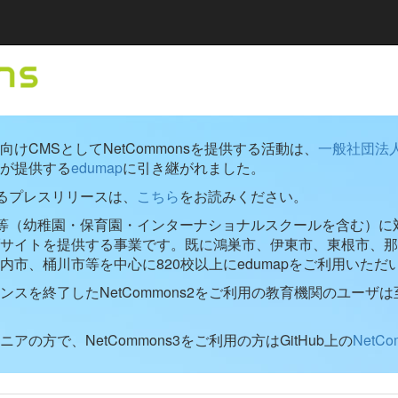
けCMSとしてNetCommonsを提供する活動は、
一般社団法
が提供する
edumap
に引き継がれました。
するプレスリリースは、
こちら
をお読みください。
学校等（幼稚園・保育園・インターナショナルスクールを含む）に対し
ブサイトを提供する事業です。既に鴻巣市、伊東市、東根市、那
内市、桶川市等を中心に820校以上にedumapをご利用いただ
ンスを終了したNetCommons2をご利用の教育機関のユーザは
アの方で、NetCommons3をご利用の方はGitHub上の
NetC