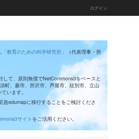
ログイン
人「教育のための科学研究所」
（代表理事・所
て、原則無償でNetCommons3をベースと
須町、蕨市、所沢市、芦屋市、紋別市、立山
いています。
至急edumapに移行することをご検討くださ
ommons3サイト
をご活用ください。