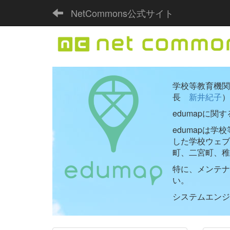
NetCommons公式サイト
学校等教育機関向
長
新井紀子
）
edumapに関
edumapは
した学校ウェ
町、二宮町、稚
特に、メンテナ
い。
システムエンジニ