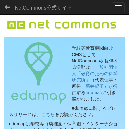
NetCommons公式サイト
Toggl
学校等教育機関向け
CMSとして
NetCommonsを提供す
る活動は、
一般社団法
人「教育のための科学
研究所」
（代表理事・
所長
新井紀子
）が提
供する
edumap
に引き
継がれました。
edumapに関するプレ
スリリースは、
こちら
をお読みください。
edumapは学校等（幼稚園・保育園・インターナショ