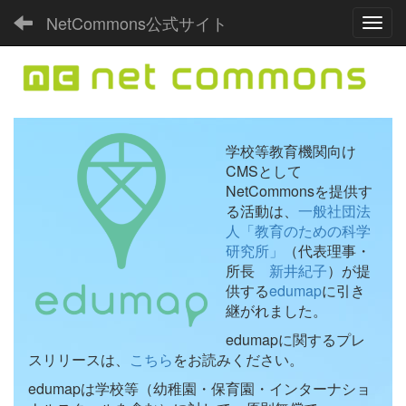
NetCommons公式サイト
Toggl
学校等教育機関向け
CMSとして
NetCommonsを提供す
る活動は、
一般社団法
人「教育のための科学
研究所」
（代表理事・
所長
新井紀子
）が提
供する
edumap
に引き
継がれました。
edumapに関するプレ
スリリースは、
こちら
をお読みください。
edumapは学校等（幼稚園・保育園・インターナショ