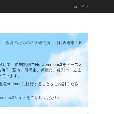
ログイン
人「教育のための科学研究所」
（代表理事・所
て、原則無償でNetCommons3をベースと
須町、蕨市、所沢市、芦屋市、紋別市、立山
いています。
至急edumapに移行することをご検討くださ
ommons3サイト
をご活用ください。