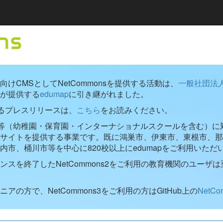
けCMSとしてNetCommonsを提供する活動は、
一般社団法
が提供する
edumap
に引き継がれました。
するプレスリリースは、
こちら
をお読みください。
学校等（幼稚園・保育園・インターナショナルスクールを含む）に対し
ブサイトを提供する事業です。既に鴻巣市、伊東市、東根市、那
内市、桶川市等を中心に820校以上にedumapをご利用いただ
ンスを終了したNetCommons2をご利用の教育機関のユーザは
アの方で、NetCommons3をご利用の方はGitHub上の
NetC