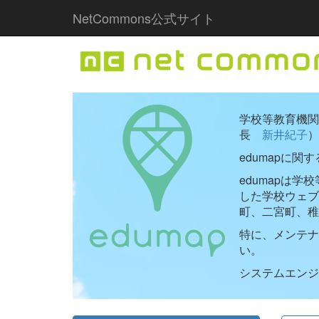
NetCommons公式サイト
学校等教育機関向
長
新井紀子
）
edumapに関
edumapは
した学校ウェ
町、二宮町、稚
特に、メンテナ
い。
システムエンジニ