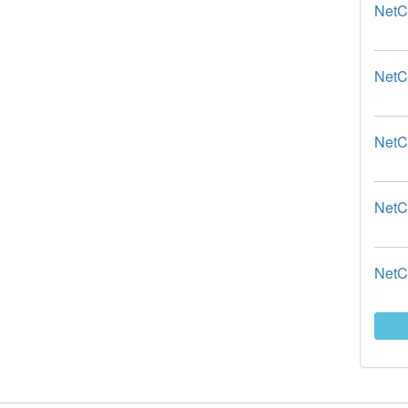
Net
Ne
Net
Net
Net